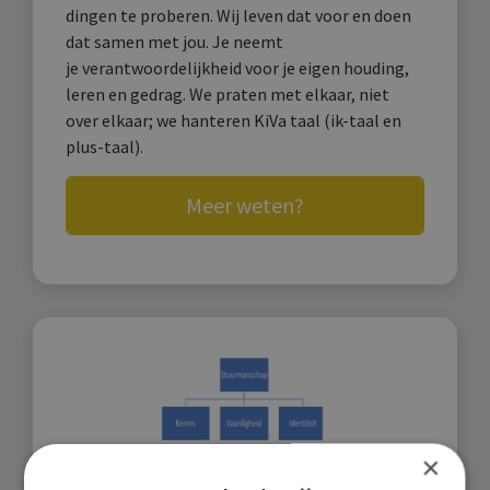
dingen te proberen. Wij leven dat voor en doen
dat samen met jou. Je neemt
je verantwoordelijkheid voor je eigen houding,
leren en gedrag. We praten met elkaar, niet
over elkaar; we hanteren KiVa taal (ik-taal en
plus-taal).
Meer weten?
×