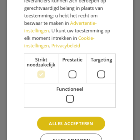
leveranciers kunnen zich beroepen op
gerechtvaardigd belang in plaats van
toestemming; u hebt het recht om
bezwaar te maken in
Advertentie-
instellingen
. U kunt uw toestemming op
Team
elk moment intrekken in
Cookie-
instellingen
.
Privacybeleid
Wij zijn een team van ongeveer 36 medewerkers
waarvan 9 mannen. Met een redelijk jong team
Strikt
Prestatie
Targeting
noodzakelijk
zijn we er niet alleen op school voor elkaar,
maar na schooltijd sporten wij (vrijblijvend) op
de woensdagmiddag. We hebben vijf teams die
Functioneel
maandelijks met elkaar bowlen en hebben
wij plezier met elkaar door verschillende
activiteiten na schooltijd.
Maak kennis met ons team
ALLES ACCEPTEREN