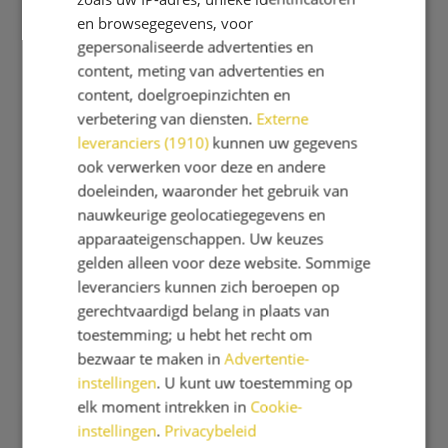
de International School Haarlem.
en browsegegevens, voor
gepersonaliseerde advertenties en
Onze omgang met elkaar is gebaseerd op
content, meting van advertenties en
waarden die aan een menswaardige
content, doelgroepinzichten en
(school-)samenleving bijdragen, zoals
verbetering van diensten.
Externe
openheid en eerlijkheid, zorg dragen voor
leveranciers (1910)
kunnen uw gegevens
elkaar, respect en belangstelling hebben voor
ook verwerken voor deze en andere
andere mensen en voor de wereld om ons heen.
doeleinden, waaronder het gebruik van
nauwkeurige geolocatiegegevens en
TWijs staat voor vertrouwen hebben in elkaar,
apparaateigenschappen. Uw keuzes
ruimte geven aan de eigen verantwoordelijkheid
gelden alleen voor deze website. Sommige
en de menselijke maat.
leveranciers kunnen zich beroepen op
Klik hier
om naar de TWijs website te gaan.
gerechtvaardigd belang in plaats van
toestemming; u hebt het recht om
bezwaar te maken in
Advertentie-
instellingen
. U kunt uw toestemming op
elk moment intrekken in
Cookie-
instellingen
.
Privacybeleid