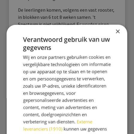
De leerlingen komen, volgens een vast rooster,
in blokken van 6 tot 8 weken samen. 't
Spectrum is niet vrijblijvend. Er worden eisen
×
gesteld aan de leerlingen en aan het werk.
Verantwoord gebruik van uw
Het doel van ’t Spectrum is het aanleren van
gegevens
specifieke vaardigheden. Dit doen wij
Wij en onze partners gebruiken cookies en
onder andere door middel van meer cognitieve
vergelijkbare technologieën om informatie
uitdaging en een anderlesaanbod. Elke
op uw apparaat op te slaan en te openen
schooljaar wordt er gewerkt met vijf
en om persoonsgegevens te verwerken,
verschillende themablokken. Tijdens de lessen
zoals uw IP-adres, unieke identificatoren
wordt er gewerkt aan groepsdoelen en
en browsegegevens, voor
persoonlijke doelen. Deze sluiten aan bij de
gepersonaliseerde advertenties en
Doelen-/Vaardighedenlijst van Stichting
content, meting van advertenties en
Leerplan Ontwikkeling (SLO). Belangrijke
content, doelgroepinzichten en
onderdelen zijn daarbij ‘leren’, ‘leren denken’en
verbetering van diensten.
Externe
‘leren (voor het) leven’.
leveranciers (1910)
kunnen uw gegevens
De thema's dit jaar zijn: