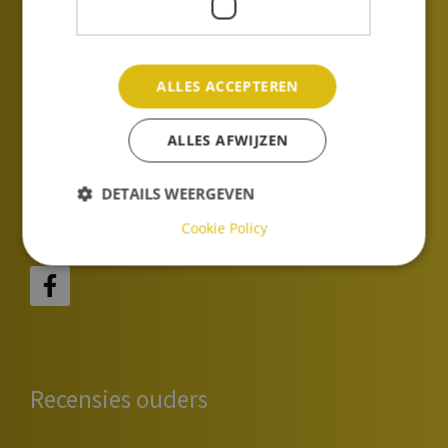
Ambachtstraat 1
2024 EB
Haarlem
Nederland
ALLES ACCEPTEREN
E-mail:
administratie.bavinck@twijs.nl
Tel:
+31 (0)23 52 57 306
ALLES AFWIJZEN
DETAILS WEERGEVEN
Social media
Cookie Policy
Recensies ouders