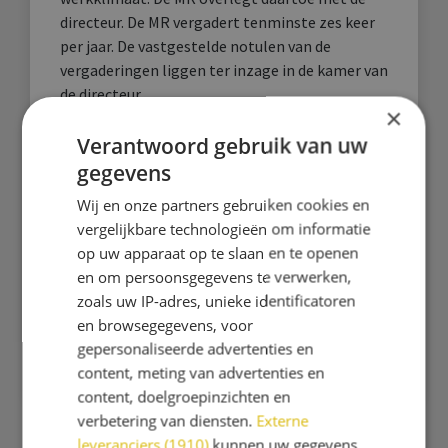
directeur. De MR vergadert tenminste zes keer
per jaar. De vastgestelde notulen van de
vergaderingen liggen ter inzage in de kamer van
de directeur.
×
Verantwoord gebruik van uw
Heeft u vragen over de omstandigheden, de
veiligheid of organisatie op school, schroom
gegevens
dan niet en spreek iemand van de MR daarover
Wij en onze partners gebruiken cookies en
aan of stuur een e-mail naar
vergelijkbare technologieën om informatie
mr.bavinckschool@twijs.nl.
op uw apparaat op te slaan en te openen
en om persoonsgegevens te verwerken,
MR-leden (ouders) MR-leden (personeel)
zoals uw IP-adres, unieke identificatoren
Lisa Brouwer Simone van Steen
en browsegegevens, voor
Tom van Teeffelen Robert Hasselman
gepersonaliseerde advertenties en
Roel Bouten Mieke de Bruijn
content, meting van advertenties en
content, doelgroepinzichten en
verbetering van diensten.
Externe
leveranciers (1910)
kunnen uw gegevens