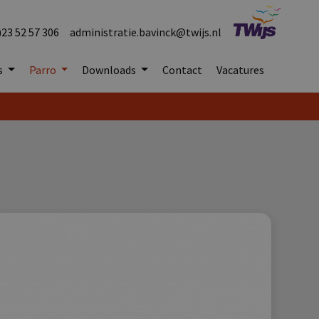
)23 52 57 306
administratie.bavinck@twijs.nl
s
Parro
Downloads
Contact
Vacatures