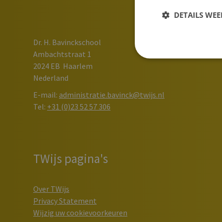
DETAILS WE
Dr. H. Bavinckschool
Ambachtstraat 1
2024 EB
Haarlem
Nederland
E-mail:
administratie.bavinck@twijs.nl
Tel:
+31 (0)23 52 57 306
TWijs pagina's
Over TWijs
Privacy Statement
Wijzig uw cookievoorkeuren