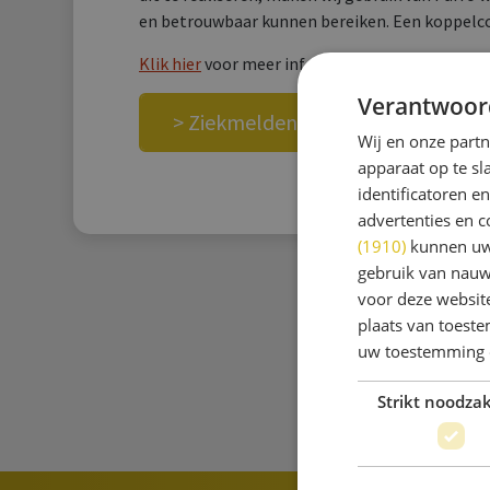
en betrouwbaar kunnen bereiken. Een koppelcode
Klik hier
voor meer informatie over Parro.
Verantwoor
> Ziekmelden
Wij en onze part
apparaat op te s
identificatoren e
advertenties en c
(1910)
kunnen uw 
gebruik van nauw
voor deze websit
plaats van toest
uw toestemming 
Strikt noodzak