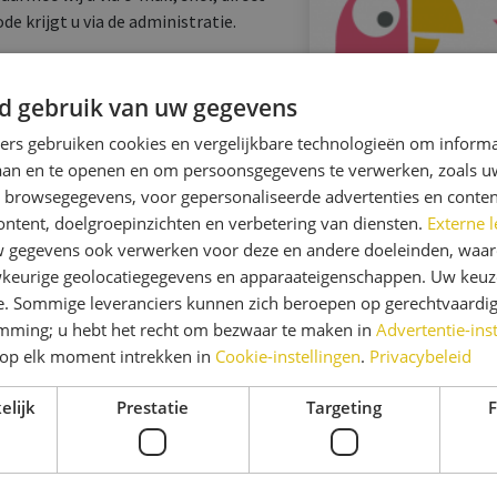
 krijgt u via de administratie.
d gebruik van uw gegevens
ners gebruiken cookies en vergelijkbare technologieën om inform
laan en te openen en om persoonsgegevens te verwerken, zoals uw
n browsegegevens, voor gepersonaliseerde advertenties en conten
ontent, doelgroepinzichten en verbetering van diensten.
Externe l
gegevens ook verwerken voor deze en andere doeleinden, waar
keurige geolocatiegegevens en apparaateigenschappen. Uw keuze
e. Sommige leveranciers kunnen zich beroepen op gerechtvaardig
emming; u hebt het recht om bezwaar te maken in
Advertentie-ins
op elk moment intrekken in
Cookie-instellingen
.
Privacybeleid
elijk
Prestatie
Targeting
F