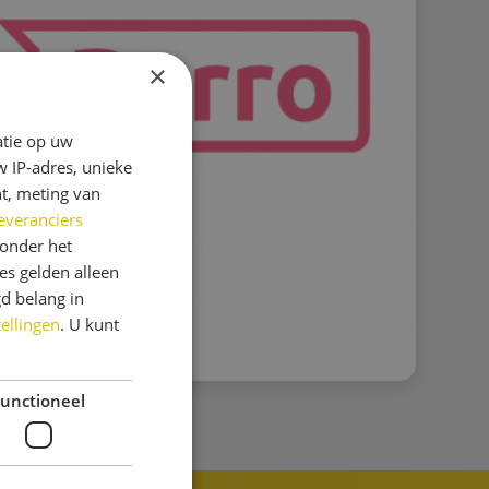
×
atie op uw
 IP-adres, unieke
t, meting van
everanciers
onder het
s gelden alleen
d belang in
tellingen
. U kunt
unctioneel