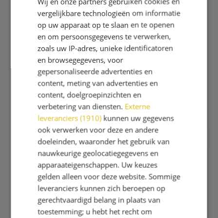
Wij en onze partners gebruiken cookies en
overblijven en dus thuis gaan eten, worden zij
vergelijkbare technologieën om informatie
niet eerder dan 12.55 uur verwacht op het
op uw apparaat op te slaan en te openen
schoolplein. De kinderen die wel overblijven,
en om persoonsgegevens te verwerken,
eten een halfuur in de klas met hun eigen
zoals uw IP-adres, unieke identificatoren
leerkracht en spelen een halfuur buiten onder
en browsegegevens, voor
leiding van Sportfever. Soms zijn er extra
gepersonaliseerde advertenties en
activiteiten in de gymzaal. Ook bij regen is er
content, meting van advertenties en
een alternatief programma in diverse
content, doelgroepinzichten en
klaslokalen.
verbetering van diensten.
Externe
leveranciers (1910)
kunnen uw gegevens
ook verwerken voor deze en andere
doeleinden, waaronder het gebruik van
nauwkeurige geolocatiegegevens en
apparaateigenschappen. Uw keuzes
gelden alleen voor deze website. Sommige
leveranciers kunnen zich beroepen op
gerechtvaardigd belang in plaats van
toestemming; u hebt het recht om