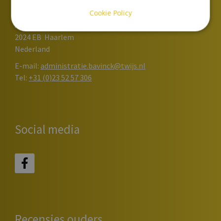
Cookie Policy
Dr. H. Bavinckschool
Ambachtstraat 1
2024 EB
Haarlem
Nederland
E-mail:
administratie.bavinck@twijs.nl
Tel:
+31 (0)23 52 57 306
Social media
Recensies ouders