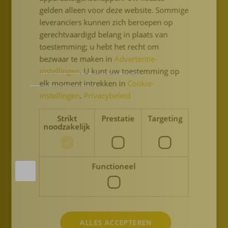
gelden alleen voor deze website. Sommige
Dr. H. Bavinckschool
leveranciers kunnen zich beroepen op
Ambachtstraat 1
gerechtvaardigd belang in plaats van
2024 EB
Haarlem
toestemming; u hebt het recht om
Nederland
bezwaar te maken in
Advertentie-
E-mail:
administratie.bavinck@twijs.nl
instellingen
. U kunt uw toestemming op
Tel:
+31 (0)23 52 57 306
elk moment intrekken in
Cookie-
instellingen
.
Privacybeleid
Strikt
Prestatie
Targeting
noodzakelijk
Social media
Functioneel
ALLES ACCEPTEREN