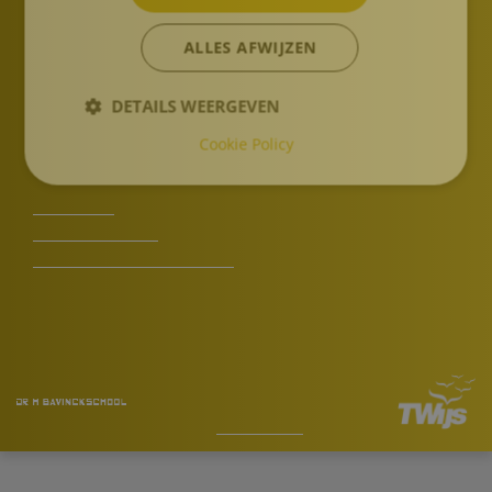
Recensies ouders
ALLES AFWIJZEN
DETAILS WEERGEVEN
TWijs pagina's
Cookie Policy
Over TWijs
Privacy Statement
Wijzig uw cookievoorkeuren
by Dr. H. Bavinckschool |
Ontwikkeld door
DudeSquare