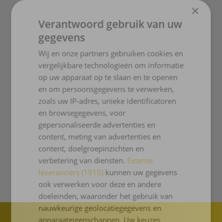
×
Aanmelden kan door in te schrijven via
Verantwoord gebruik van uw
onderstaand formulier. Naast een voorkeursdatum
gegevens
voor de rondleiding horen wij ook graag de
Wij en onze partners gebruiken cookies en
geboortedatum van je kind.
Je bent welkom op de
vergelijkbare technologieën om informatie
rondleiding, ná bevestiging, door ons, van de
op uw apparaat op te slaan en te openen
aanmelding.
en om persoonsgegevens te verwerken,
Wil je liever persoonlijk een afspraak maken, kan
zoals uw IP-adres, unieke identificatoren
dat natuurlijk ook. Gewoon even bellen (023-
en browsegegevens, voor
5257306) dan zoeken we samen een geschikte
gepersonaliseerde advertenties en
datum.
content, meting van advertenties en
content, doelgroepinzichten en
Verhuizers?
verbetering van diensten.
Externe
Vraag een aparte afspraak aan via
leveranciers (1910)
kunnen uw gegevens
administratie.bavinck@twijs.nl
. Graag ook wat
ook verwerken voor deze en andere
achterliggende informatie en telefoonnummer in de
doeleinden, waaronder het gebruik van
mail vermelden.
nauwkeurige geolocatiegegevens en
apparaateigenschappen. Uw keuzes